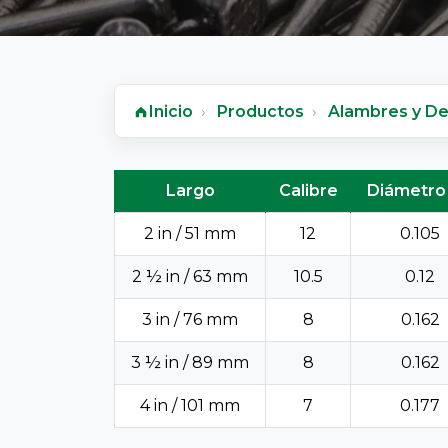
Inicio
Productos
Alambres y De
Clavo - ficha técnica
Largo
Calibre
Diámetro 
2 in / 51 mm
12
0.105
2 ½ in / 63 mm
10.5
0.12
3 in / 76 mm
8
0.162
3 ½ in / 89 mm
8
0.162
4 in / 101 mm
7
0.177