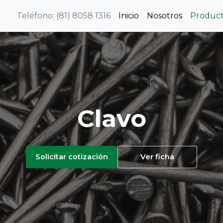
Teléfono: (81) 8058 1316
Inicio
Nosotros
Produc
Clavo
Solicitar cotización
Ver ficha