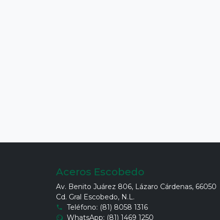
Aceros Escobedo
Av. Benito Juárez 806, Lázaro Cárdenas, 66050
Cd. Gral Escobedo, N.L.
Teléfono: (81) 8058 1316
WhatsApp: (81) 1469 1250