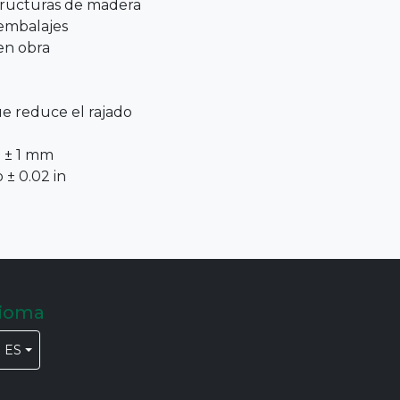
structuras de madera
 embalajes
en obra
e reduce el rajado
d ± 1 mm
 ± 0.02 in
dioma
ES