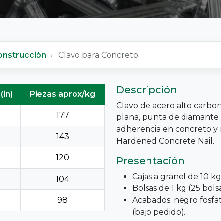
onstrucción
Clavo para Concreto
Descripción
(in)
Piezas aprox/kg
Clavo de acero alto carbo
177
plana, punta de diamante 
adherencia en concreto y
143
Hardened Concrete Nail.
120
Presentación
Cajas a granel de 10 kg
104
Bolsas de 1 kg (25 bols
98
Acabados: negro fosfat
(bajo pedido).