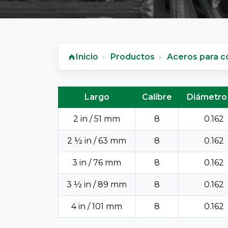
Inicio
Productos
Aceros para c
Clavo para Concreto - ficha técnica
Largo
Calibre
Diámetro 
2 in / 51 mm
8
0.162
2 ½ in / 63 mm
8
0.162
3 in / 76 mm
8
0.162
3 ½ in / 89 mm
8
0.162
4 in / 101 mm
8
0.162