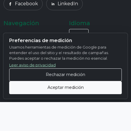
Facebook
LinkedIn
Navegación
Idioma
Inicio
ES
Preferencias de medición
Usamos herramientas de medición de Google para
Nosotros
entender el uso del sitio y el resultado de campañas.
Puedes aceptar o rechazar la medición no esencial.
Productos
Leer aviso de privacidad
Servicios
Rechazar medición
Contacto
Aceptar medición
© 2026 Aceros Escobedo · Todos los derechos reservados
Aviso de privacidad
Términos y condiciones