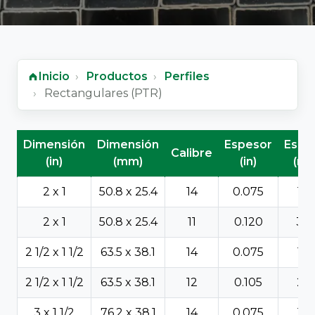
Inicio
Productos
Perfiles
Rectangulares (PTR)
Rectangulares (PTR) - ficha técnica
Dimensión
Dimensión
Espesor
Espe
Calibre
(in)
(mm)
(in)
(m
2 x 1
50.8 x 25.4
14
0.075
1.9
2 x 1
50.8 x 25.4
11
0.120
3.0
2 1/2 x 1 1/2
63.5 x 38.1
14
0.075
1.9
2 1/2 x 1 1/2
63.5 x 38.1
12
0.105
2.6
3 x 1 1/2
76.2 x 38.1
14
0.075
1.9