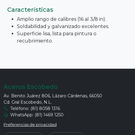
Características
Amplio rango de calibres (16 al 3/8 in).
Soldabilidad y galvanizado excelentes.
Superficie lisa, lista para pintura o
recubrimiento.
Aceros Escobedo
Av. Benito Juárez 806, Lázaro Cárdenas, 66050
Cd. Gral Escobedo, N.L.
Teléfono: (81) 8058 1316
WhatsApp: (81) 1469 1250
Preferencias de privacidad